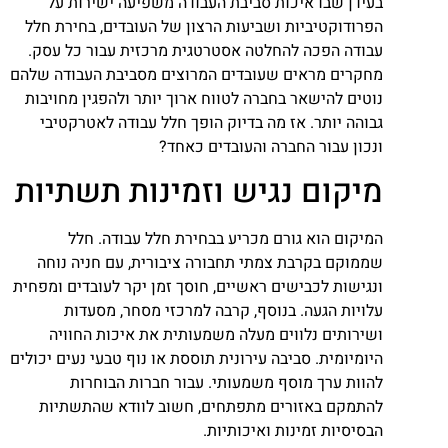
בעידן שבו איכות סביבת העבודה משפיעה ישירות על
הפרודוקטיביות ושביעות הרצון של העובדים, בחירת חלל
עבודה הפכה להחלטה אסטרטגית מרכזית עבור כל עסק.
מחקרים מראים שעובדים המרוצים מסביבת העבודה שלהם
נוטים להישאר בחברה לטווח ארוך יותר ולהפגין מחויבות
גבוהה יותר. אז מה בדיוק הופך חלל עבודה לאטרקטיבי
ונכון עבור החברה והעובדים כאחד?
מיקום נגיש וזמינות תשתיות
המיקום הוא גורם מכריע בבחירת חלל עבודה. חלל
שממוקם בקרבת צמתי תחבורה ציבורית, עם חניה נוחה
ונגישות לכבישים ראשיים, חוסך זמן יקר לעובדים ומפחית
עלויות הגעה. בנוסף, קרבה למרכזי מסחר, מסעדות
ושירותים נלווים מעלה משמעותית את איכות החוויה
היומיומית. סביבה עירונית תוססת או נוף טבעי נעים יכולים
להוות ערך מוסף משמעותי. עבור חברות הבוחרות
להתמקם באזורים מתפתחים, חשוב לוודא שהתשתיות
הבסיסיות זמינות ואיכותיות.