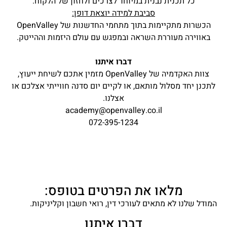
כל תכנית נבנית במיוחד לצרכים ולחזון של הלקוח.
סביבת למידה יוצאת דופן:
הכשרות מתקיימות בתוך מתחמי החדשנות של OpenValley
באווירה מעוררת השראה ובמפגש עם עולם היזמות וההייטק.
דברו איתנו
צוות האקדמיה של OpenValley מזמין אתכם לשיחת ייעוץ,
לתכנן יחד מסלול מותאם, או לקיים יום סדנה חווייתי אצלכם או
אצלנו.
academy@openvalley.co.il
072-395-1234
מלאו את הפרטים בטופס:
המודל שלנו לא מתאים לעורכי דין, רואי חשבון וקליניקות.
דברו איתנו