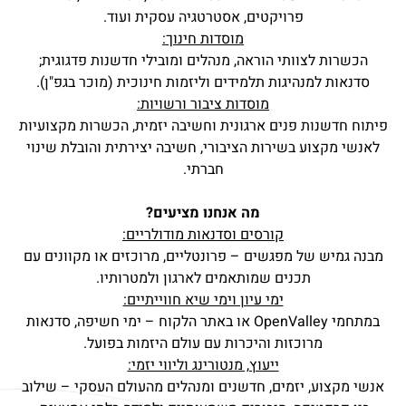
פרויקטים, אסטרטגיה עסקית ועוד.
מוסדות חינוך:
הכשרות לצוותי הוראה, מנהלים ומובילי חדשנות פדגוגית;
סדנאות למנהיגות תלמידים וליזמות חינוכית (מוכר בגפ"ן).
מוסדות ציבור ורשויות:
פיתוח חדשנות פנים ארגונית וחשיבה יזמית, הכשרות מקצועיות
לאנשי מקצוע בשירות הציבורי, חשיבה יצירתית והובלת שינוי
חברתי.
מה אנחנו מציעים?
קורסים וסדנאות מודולריים:
מבנה גמיש של מפגשים – פרונטליים, מרוכזים או מקוונים עם
תכנים שמותאמים לארגון ולמטרותיו.
ימי עיון וימי שיא חווייתיים:
במתחמי OpenValley או באתר הלקוח – ימי חשיפה, סדנאות
מרוכזות והיכרות עם עולם היזמות בפועל.
ייעוץ, מנטורינג וליווי יזמי:
אנשי מקצוע, יזמים, חדשנים ומנהלים מהעולם העסקי – שילוב