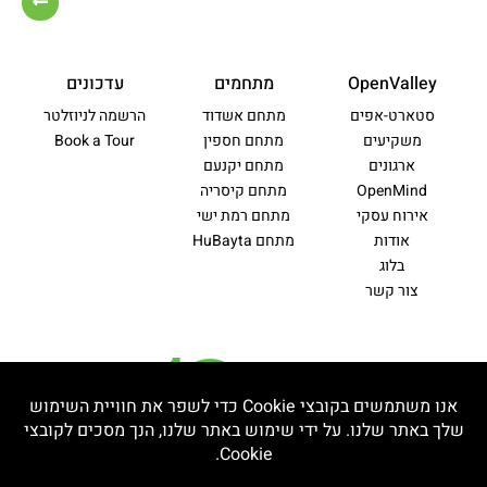
OpenValley
מתחמים
עדכונים
סטארט-אפים
מתחם אשדוד
הרשמה לניוזלטר
משקיעים
מתחם חספין
Book a Tour
ארגונים
מתחם יקנעם
OpenMind
מתחם קיסריה
אירוח עסקי
מתחם רמת ישי
אודות
מתחם HuBayta
בלוג
צור קשר
מדיניות פרטיות
תקנון ותנאי שימוש
הצהרת נגישות
מפת אתר