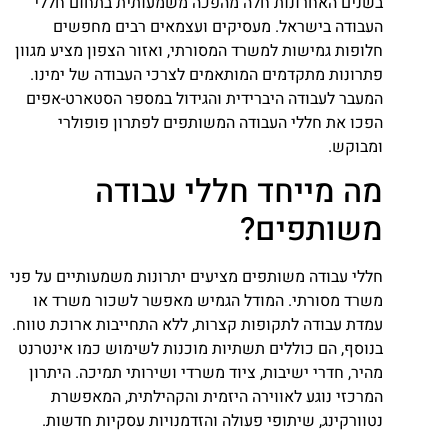
בשנים האחרונות חלה מהפכה משמעותית בתחום חללי
העבודה בישראל. מעסיקים ועצמאים רבים מחפשים
חלופות גמישות למשרד המסורתי, ואזור הצפון מציע מגוון
פתרונות מתקדמים המותאמים לצרכי העבודה של ימינו.
המעבר לעבודה היברידית והגידול במספר הסטארט-אפים
הפכו את חללי העבודה המשותפים לפתרון פופולרי
ומבוקש.
מה מייחד חללי עבודה
משותפים?
חללי עבודה משותפים מציעים יתרונות משמעותיים על פני
משרד מסורתי. המודל הגמיש מאפשר לשכור משרד או
עמדת עבודה לתקופות קצרות, ללא התחייבות ארוכת טווח.
בנוסף, הם כוללים תשתיות מוכנות לשימוש כמו אינטרנט
מהיר, חדרי ישיבות, ציוד משרדי ושירותי תמיכה. היתרון
המרכזי נוגע לאווירה היזמית והקהילתית, המאפשרת
נטוורקינג, שיתופי פעולה והזדמנויות עסקיות חדשות.