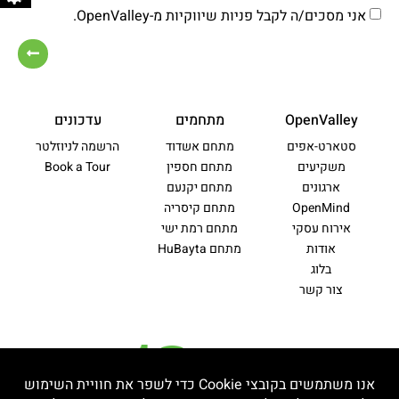
אני מסכים/ה לקבל פניות שיווקיות מ-OpenValley.
OpenValley
מתחמים
עדכונים
סטארט-אפים
מתחם אשדוד
הרשמה לניוזלטר
משקיעים
מתחם חספין
Book a Tour
ארגונים
מתחם יקנעם
OpenMind
מתחם קיסריה
אירוח עסקי
מתחם רמת ישי
אודות
מתחם HuBayta
בלוג
צור קשר