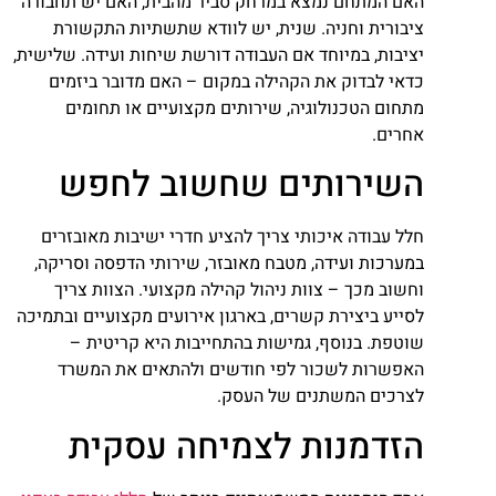
האם המתחם נמצא במרחק סביר מהבית, האם יש תחבורה
ציבורית וחניה. שנית, יש לוודא שתשתיות התקשורת
יציבות, במיוחד אם העבודה דורשת שיחות ועידה. שלישית,
כדאי לבדוק את הקהילה במקום – האם מדובר ביזמים
מתחום הטכנולוגיה, שירותים מקצועיים או תחומים
אחרים.
השירותים שחשוב לחפש
חלל עבודה איכותי צריך להציע חדרי ישיבות מאובזרים
במערכות ועידה, מטבח מאובזר, שירותי הדפסה וסריקה,
וחשוב מכך – צוות ניהול קהילה מקצועי. הצוות צריך
לסייע ביצירת קשרים, בארגון אירועים מקצועיים ובתמיכה
שוטפת. בנוסף, גמישות בהתחייבות היא קריטית –
האפשרות לשכור לפי חודשים ולהתאים את המשרד
לצרכים המשתנים של העסק.
הזדמנות לצמיחה עסקית