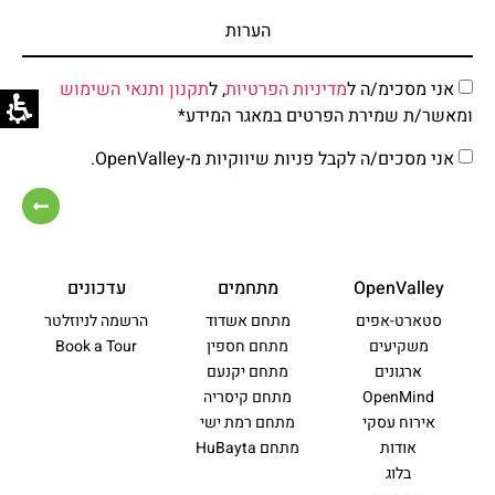
אני מסכימ/ה ל
מדיניות הפרטיות
, ל
תקנון ותנאי השימוש
ומאשר/ת שמירת הפרטים במאגר המידע*
אני מסכים/ה לקבל פניות שיווקיות מ-OpenValley.
OpenValley
מתחמים
עדכונים
סטארט-אפים
מתחם אשדוד
הרשמה לניוזלטר
משקיעים
מתחם חספין
Book a Tour
ארגונים
מתחם יקנעם
OpenMind
מתחם קיסריה
אירוח עסקי
מתחם רמת ישי
אודות
מתחם HuBayta
בלוג