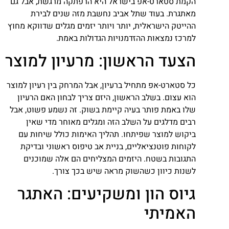
הקמת סטארט-אפ בישראל היא הרפתקה מרגשת, אבל גם
מאתגרת. בעוד שתל אביב נחשבת מזה שנים לבירת
ההייטק הישראלית, יותר ויותר יזמים מגלים שדווקא מחוץ
למרכז נמצאות ההזדמנויות הגדולות באמת.
הצעד הראשון: מרעיון למוצר
כל סטארט-אפ מתחיל ברעיון, אבל המרחק בין רעיון למוצר
הוא עצום. בשלב הראשון, היזם צריך לבחון האם הרעיון
שלו באמת פותר בעיה קיימת בשוק. זה נשמע פשוט, אבל
רבים מדלגים על השלב הזה ומגלים מאוחר מדי שאין
ביקוש למוצר שפיתחו. תהליך האימות כולל שיחות עם
לקוחות פוטנציאליים, בניית אב טיפוס ראשוני ובדיקת
התגובות בשטח. היזמים המצליחים הם אלה שמוכנים
לשנות כיוון כשהשוק מראה שיש בכך צורך.
גיוס הון ומשקיעים: האתגר
האמיתי