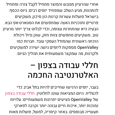
אחרי שהרעיון מגובש והמוצר מתחיל לקבל צורה ומתחיל
להתהוות, מגיע השלב שמפחיד יזמים רבים: גיוס הכסף.
בישראל פועלות עשרות קרנות הון סיכון, משקיעים
פרטיים ותוכניות האצה שמחפשים את הסטארט-אפ הבא.
הבעיה היא שהתחרות עצומה, וכדי לבלוט צריך יותר מרעיון
טוב. משקיעים מחפשים צוות חזק, שוק גדול ויכולת
הוכחה ראשונית שהמודל העסקי עובד. חברות כמו
OpenValley מספקות ליזמים גישה ישירה למשקיעים
ולקרנות, מה שמקצר משמעותית את תהליך הגיוס.
חללי עבודה בצפון –
האלטרנטיבה החכמה
בעבר, יזמים הרגישו שחייבים להיות בתל אביב כדי
להצליח. היום המציאות שונה לחלוטין.
חללי עבודה בצפון
של OpenValley מציעים יתרונות משמעותיים: עלויות
נמוכות יותר, איכות חיים גבוהה יותר וקרבה לפארקי
תעשייה מבוססים. באזור קיסריה, למשל, פועלות מאות