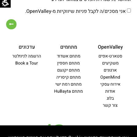
אני מסכים/ה לקבל פניות שיווקיות מ-OpenValley.
OpenValley
מתחמים
עדכונים
סטארט-אפים
מתחם אשדוד
הרשמה לניוזלטר
משקיעים
מתחם חספין
Book a Tour
ארגונים
מתחם יקנעם
OpenMind
מתחם קיסריה
אירוח עסקי
מתחם רמת ישי
אודות
מתחם HuBayta
בלוג
צור קשר