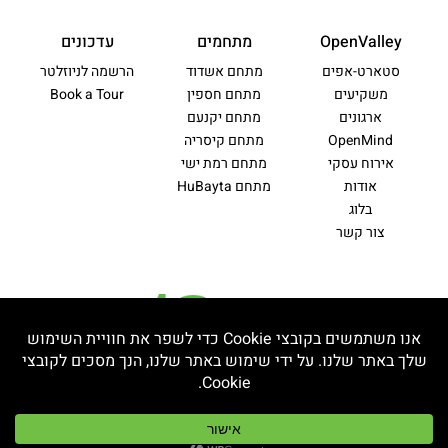
OpenValley
מתחמים
עדכונים
סטארט-אפים
מתחם אשדוד
הרשמה לניוזלטר
משקיעים
מתחם חספין
Book a Tour
ארגונים
מתחם יקנעם
OpenMind
מתחם קיסריה
אירוח עסקי
מתחם רמת ישי
אודות
מתחם HuBayta
בלוג
צור קשר
מדיניות פרטיות
תקנון ותנאי שימוש
הצהרת נגישות
מפת אתר