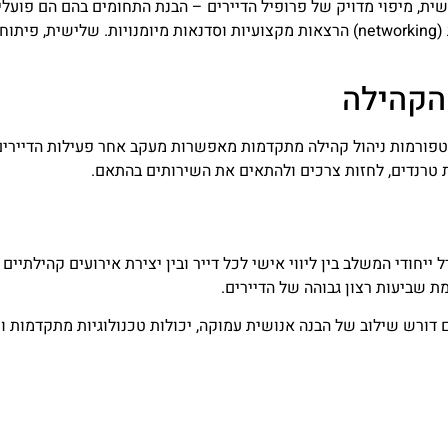
ית, מיפוי מדויק של פרופיל הדיירים – הבנת התחומים בהם הם פועל
שנית, יצירת הזדמנויות מובנות לאינטראקציה – אירועי רשת (networking) הרצאות מקצועיות וסדנ
הקהילה
פורמות ניהול קהילה מתקדמות מאפשרות מעקב אחר פעילות הדיירים, ז
ת טרנדים, לחזות צרכים ולהתאים את השירותים בהתאם.
 לפתח מודל ייחודי המשלב בין ליווי אישי לכל דייר ובין יצירת אירועים קהיל
 שביעות רצון גבוהה של הדיירים.
ורש שילוב של הבנה אנושית עמוקה, יכולות טכנולוגיות מתקדמות ו